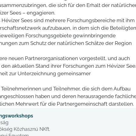
usammenzubringen, die sich für den Erhalt der natürliche
zer Sees – engagieren.
Hévízer Sees sind mehrere Forschungsbereiche mit ihm
erschaftsnetzwerk aufzubauen, in dem sich die Beteiligte
re jeweiligen Forschungsgebiete gewinnbringende
ungen zum Schutz der natürlichen Schätze der Region
re neuen Partnerorganisationen vorgestellt, und auch
 den aktuellen Stand ihrer Forschungen zum Hévízer See
heit zur Unterzeichnung gemeinsamer
die Teilnehmerinnen und Teilnehmer, die sich dem Aufbau
angeschlossen haben und deren herausragende fachlich
ichen Mehrwert für die Partnergemeinschaft darstellen.
ungsworkshops
óság
nökség Közhasznú NKft.
ányi Egyetem