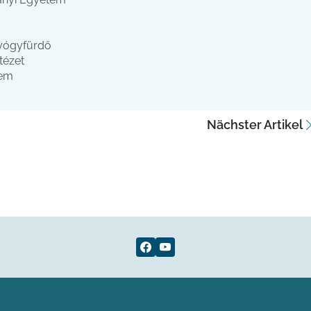
Gyógyfürdő
tézet
tem
Nächster Artikel