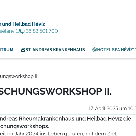
 und Heilbad Hévíz
sétány 1.
+36 83 501 700
NTRUM
ST. ANDREAS KRANKENHAUS
HOTEL SPA HÉVÍZ**
ungsworkshop II.
SCHUNGSWORKSHOP II.
17. April 2025 um 10:
. Andreas Rheumakrankenhaus und Heilbad Hévíz die
rschungsworkshops.
it im Jahr 2024 ins Leben gerufen, mit dem Ziel,