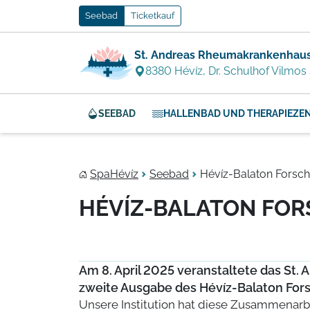
Seebad
Ticketkauf
St. Andreas Rheumakrankenhaus
8380 Hévíz, Dr. Schulhof Vilmos 
SEEBAD
HALLENBAD UND THERAPIEZE
SpaHévíz
Seebad
Hévíz-Balaton Forsch
HÉVÍZ-BALATON FOR
Am 8. April 2025 veranstaltete das St
zweite Ausgabe des Hévíz-Balaton Fo
Unsere Institution hat diese Zusammenarbe