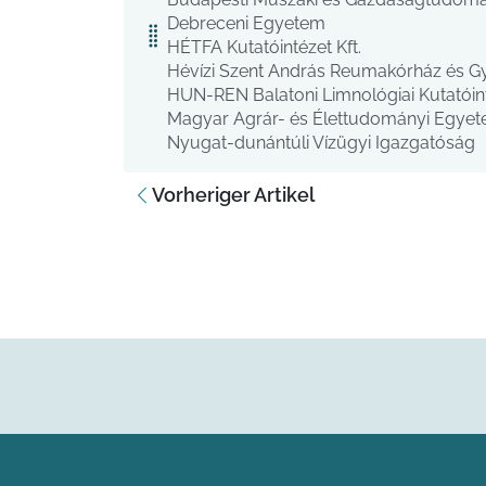
Debreceni Egyetem
HÉTFA Kutatóintézet Kft.
Hévízi Szent András Reumakórház és 
HUN-REN Balatoni Limnológiai Kutatóin
Magyar Agrár- és Élettudományi Egye
Nyugat-dunántúli Vízügyi Igazgatóság
Vorheriger Artikel