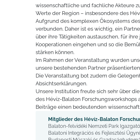
wissenschaftliche und fachliche Akteure z
Werte der Region – insbesondere des Héví
Aufgrund des komplexen Ökosystems des 
verbunden. Daher ist es wichtig, ein Partn
über ihre Tätigkeiten austauschen, für ih
Kooperationen eingehen und so die Bemüh
stärken können.
Im Rahmen der Veranstaltung wurden unse
unsere bestehenden Partner präsentierten
Die Veranstaltung bot zudem die Gelegen
Absichtserklärungen.
Unsere Institution freute sich sehr über 
des Hévíz-Balaton Forschungsworkshops 
Beiträge einen bedeutenden wissenschaftl
Mitglieder des Hévíz-Balaton Forsch
Balaton-felvidéki Nemzeti Park Igazgat
Balatoni Integrációs és Fejlesztési Ügy
Budapesti Műszaki és Gazdaságtudom