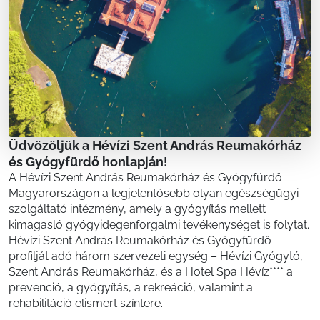
Üdvözöljük a Hévízi Szent András Reumakórház
és Gyógyfürdő honlapján!
A Hévízi Szent András Reumakórház és Gyógyfürdő
Magyarországon a legjelentősebb olyan egészségügyi
szolgáltató intézmény, amely a gyógyítás mellett
kimagasló gyógyidegenforgalmi tevékenységet is folytat.
Hévízi Szent András Reumakórház és Gyógyfürdő
profilját adó három szervezeti egység – Hévízi Gyógytó,
Szent András Reumakórház, és a Hotel Spa Hévíz**** a
prevenció, a gyógyítás, a rekreáció, valamint a
rehabilitáció elismert színtere.