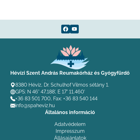
Hévízi Szent András Reumakórház és Gyógyfürdő
8380 Hévíz, Dr. Schulhof Vilmos sétány 1.
GPS: N 46° 47,188', E 17° 11,460'
+36 83 501 700
, Fax: +36 83 540 144
info@spaheviz.hu
Általános információ
Adatvédelem
Impresszum
Állásajánlatok