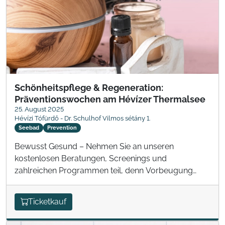
Schönheitspflege & Regeneration:
Präventionswochen am Hévízer Thermalsee
25. August 2025
Hévízi Tófürdő - Dr. Schulhof Vilmos sétány 1.
Seebad
Prevention
Bewusst Gesund – Nehmen Sie an unseren
kostenlosen Beratungen, Screenings und
zahlreichen Programmen teil, denn Vorbeugung
kann man nie früh genug beginnen!
Ticketkauf