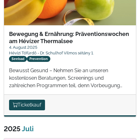
Bewegung & Ernährung: Präventionswochen
am Hévízer Thermalsee
4. August 2025
Hévízi Tófürdő - Dr. Schulhof Vilmos sétány 1.
Seebad
Prevention
Bewusst Gesund – Nehmen Sie an unseren
kostenlosen Beratungen, Screenings und
zahlreichen Programmen teil, denn Vorbeugung
kann man nie früh genug beginnen!
Ticketkauf
2025
Juli