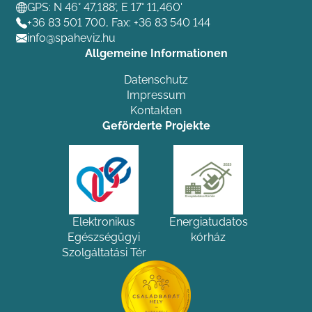
GPS: N 46° 47,188', E 17° 11,460'
+36 83 501 700
, Fax: +36 83 540 144
info@spaheviz.hu
Allgemeine Informationen
Datenschutz
Impressum
Kontakten
Geförderte Projekte
Elektronikus
Energiatudatos
Egészségügyi
kórház
Szolgáltatási Tér