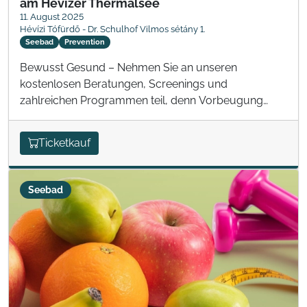
am Hévízer Thermalsee
11. August 2025
Hévízi Tófürdő - Dr. Schulhof Vilmos sétány 1.
Seebad
Prevention
Bewusst Gesund – Nehmen Sie an unseren
kostenlosen Beratungen, Screenings und
zahlreichen Programmen teil, denn Vorbeugung
kann man nie früh genug beginnen!
Ticketkauf
Seebad