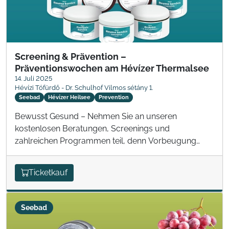
Screening & Prävention –
Präventionswochen am Hévízer Thermalsee
14. Juli 2025
Hévízi Tófürdő - Dr. Schulhof Vilmos sétány 1.
Seebad
Hévízer Heilsee
Prevention
Bewusst Gesund – Nehmen Sie an unseren
kostenlosen Beratungen, Screenings und
zahlreichen Programmen teil, denn Vorbeugung
kann man nie früh genug beginnen!
Ticketkauf
Seebad