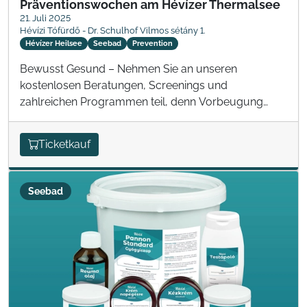
Präventionswochen am Hévízer Thermalsee
21. Juli 2025
Hévízi Tófürdő - Dr. Schulhof Vilmos sétány 1.
Hévízer Heilsee
Seebad
Prevention
Bewusst Gesund – Nehmen Sie an unseren
kostenlosen Beratungen, Screenings und
zahlreichen Programmen teil, denn Vorbeugung
kann man nie früh genug beginnen!
Ticketkauf
Seebad