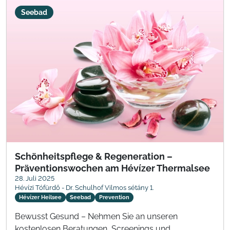
Seebad
Schönheitspflege & Regeneration –
Präventionswochen am Hévízer Thermalsee
28. Juli 2025
Hévízi Tófürdő - Dr. Schulhof Vilmos sétány 1.
Hévízer Heilsee
Seebad
Prevention
Bewusst Gesund – Nehmen Sie an unseren
kostenlosen Beratungen, Screenings und