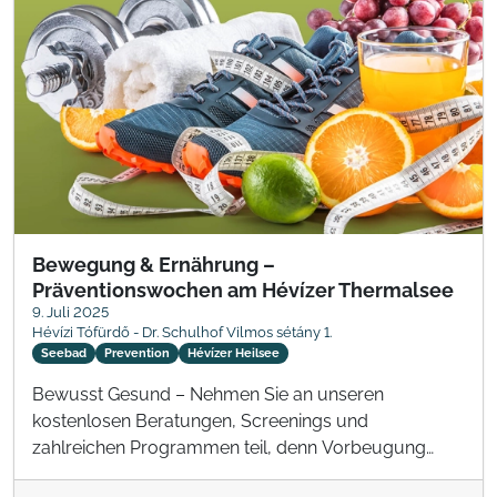
Bewegung & Ernährung –
Präventionswochen am Hévízer Thermalsee
9. Juli 2025
Hévízi Tófürdő - Dr. Schulhof Vilmos sétány 1.
Seebad
Prevention
Hévízer Heilsee
Bewusst Gesund – Nehmen Sie an unseren
kostenlosen Beratungen, Screenings und
zahlreichen Programmen teil, denn Vorbeugung
kann man nie früh genug beginnen!