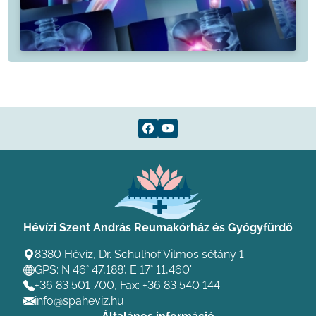
Hévízi Szent András Reumakórház és Gyógyfürdő
8380 Hévíz, Dr. Schulhof Vilmos sétány 1.
GPS: N 46° 47,188', E 17° 11,460'
+36 83 501 700
, Fax: +36 83 540 144
info@spaheviz.hu