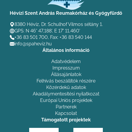
Hévízi Szent András Reumakórház és Gyógyfürdő
8380 Hévíz, Dr. Schulhof Vilmos sétány 1.
GPS: N 46° 47,188', E 17° 11,460'
+36 83 501 700
, Fax: +36 83 540 144
info@spaheviz.hu
Általános információ
Adatvédelem
Impresszum
Állásajánlatok
Felhívás beszállítók részére
Közérdekű adatok
Akadálymentesítési nyilatkozat
Európai Uniós projektek
Partnerek
Kapcsolat
Támogatott projektek