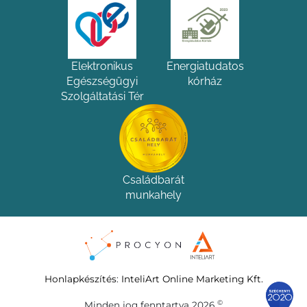
Elektronikus
Energiatudatos
Egészségügyi
kórház
Szolgáltatási Tér
Családbarát
munkahely
Honlapkészítés
:
InteliArt Online Marketing Kft.
©
Minden jog fenntartva 2026