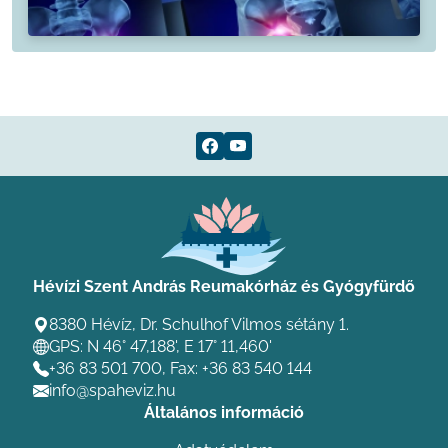
Hévízi Szent András Reumakórház és Gyógyfürdő
8380 Hévíz, Dr. Schulhof Vilmos sétány 1.
GPS: N 46° 47,188', E 17° 11,460'
+36 83 501 700
, Fax: +36 83 540 144
info@spaheviz.hu
Általános információ