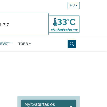
HU
33°C
1-717
TÓ HŐMÉRSÉKLETE
ÉVÍZ****
TÖBB
Nyitvatartás és