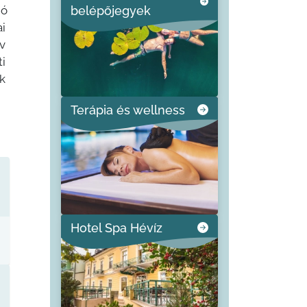
jó
belépőjegyek
ai
v
i
k
Terápia és wellness
Hotel Spa Hévíz