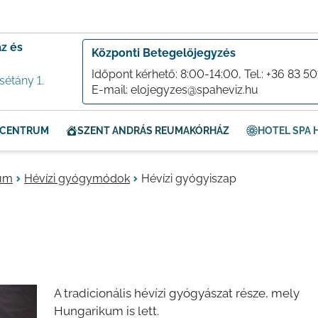
z és
Központi Betegelőjegyzés
Időpont kérhető: 8:00-14:00, Tel.:
+36 83 50
sétány 1.
E-mail:
elojegyzes@spaheviz.hu
S CENTRUM
SZENT ANDRÁS REUMAKÓRHÁZ
HOTEL SPA H
rum
Hévízi gyógymódok
Hévízi gyógyiszap
A tradicionális hévízi gyógyászat része, mely
Hungarikum is lett.