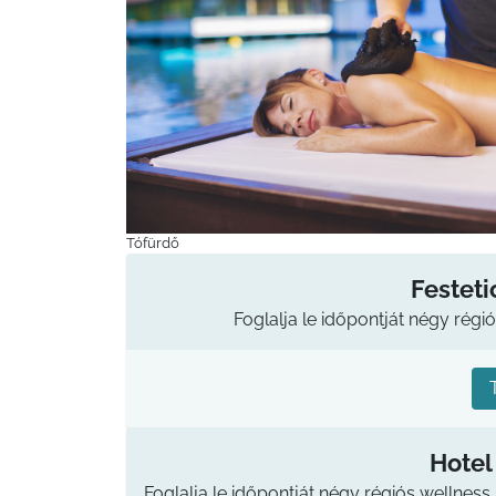
Tófürdő
Festeti
Foglalja le időpontját négy régió
Hotel
Foglalja le időpontját négy régiós wellness 