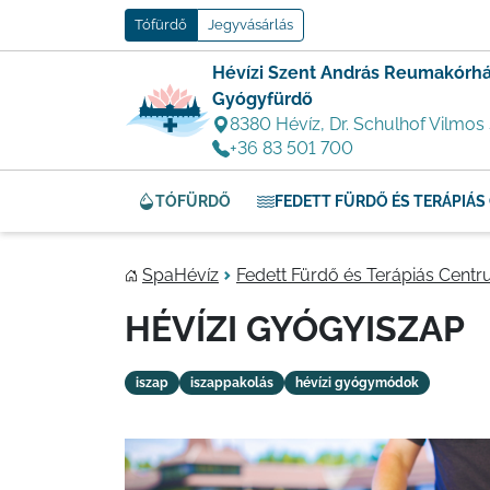
Tófürdő
Jegyvásárlás
Hévízi Szent András Reumakórhá
Gyógyfürdő
8380 Hévíz, Dr. Schulhof Vilmos 
+36 83 501 700
TÓFÜRDŐ
FEDETT FÜRDŐ ÉS TERÁPIÁ
SpaHévíz
Fedett Fürdő és Terápiás Cent
HÉVÍZI GYÓGYISZAP
iszap
iszappakolás
hévízi gyógymódok