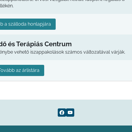
lékén.
b a szálloda honlapjára
dő és Terápiás Centrum
génybe vehető iszappakolások számos változatával várják.
Tovább az árlistára