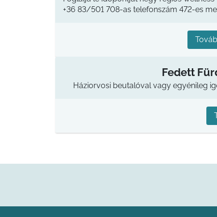
+36 83/501 708-as telefonszám 472-es mel
Továb
Fedett Für
Háziorvosi beutalóval vagy egyénileg i