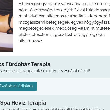
A hévízi gyógyiszap ásványi anyag összetétele, 
hőtartó képessége és egyéb fizikai tulajdonság
miatt kiválóan alkalmas reumatikus, degeneratí
mozgásszervi betegségek, egyes nőgyógyászat
megbetegedések, meddőség valamint műtéte
utókezeléseként. Egész testre, vagy régiókra
alkalmazzuk.
cs Fürdőház Terápia
s wellness iszappakolásra, orvosi vizsgálat nélkül!
Tovább az árlistára
 Spa Hévíz Terápia
iszappakolásra, orvosi vizsgálat nélkül! Időpont foglalás a