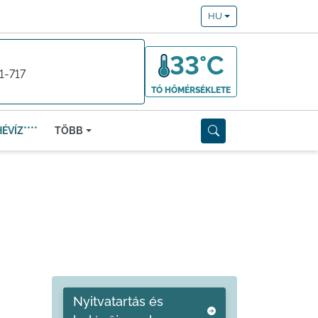
HU
33°C
1-717
TÓ HŐMÉRSÉKLETE
ÉVÍZ****
TÖBB
Nyitvatartás és