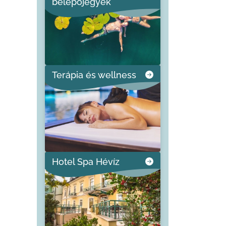
belépőjegyek
Terápia és wellness
Hotel Spa Hévíz