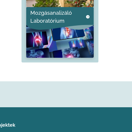
Mozgásanalizáló
Laboratórium
ojektek