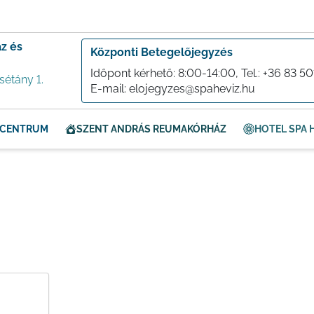
z és
Központi Betegelőjegyzés
Időpont kérhető: 8:00-14:00, Tel.:
+36 83 50
sétány 1.
E-mail:
elojegyzes@spaheviz.hu
S CENTRUM
SZENT ANDRÁS REUMAKÓRHÁZ
HOTEL SPA H