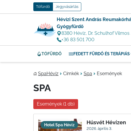
Tófürdő
Jegyvásárlás
Hévízi Szent András Reumakórhá
Gyógyfürdő
8380 Hévíz, Dr. Schulhof Vilmos 
+36 83 501 700
TÓFÜRDŐ
FEDETT FÜRDŐ ÉS TERÁPIÁ
SpaHévíz
Címkék
Spa
Események
SPA
Események (1 db)
Húsvét Hévízen
Hotel Spa Hévíz
2026. április 3.