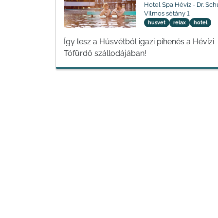
Hotel Spa Hévíz - Dr. Sch
Vilmos sétány 1.
husvet
relax
hotel
Így lesz a Húsvétból igazi pihenés a Hévízi
Tófürdő szállodájában!