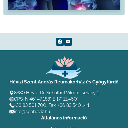
Hévízi Szent András Reumakórház és Gyógyfürdő
8380 Hévíz, Dr. Schulhof Vilmos sétány 1.
GPS: N 46° 47,188', E 17° 11,460'
+36 83 501 700
, Fax: +36 83 540 144
info@spaheviz.hu
Általános információ