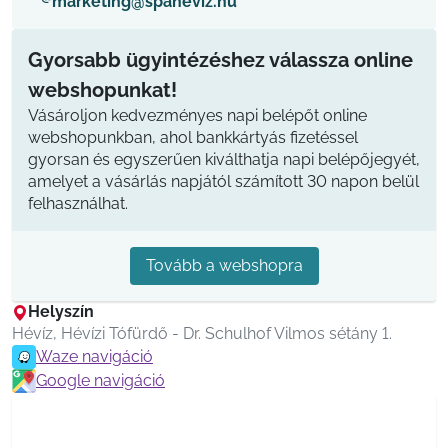
marketing@spaheviz.hu
Gyorsabb ügyintézéshez válassza online
webshopunkat!
Vásároljon kedvezményes napi belépőt online
webshopunkban, ahol bankkártyás fizetéssel
gyorsan és egyszerűen kiválthatja napi belépőjegyét,
amelyet a vásárlás napjától számított 30 napon belül
felhasználhat.
Tovább a webshopra
Helyszín
Hévíz, Hévízi Tófürdő - Dr. Schulhof Vilmos sétány 1.
Waze navigáció
Google navigáció