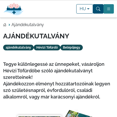
HU
Ajándékutalvány
AJÁNDÉKUTALVÁNY
ajándékutalvány
Hévizi Tófürdő
Belépőjegy
Tegye különlegessé az ünnepeket, vásároljon
Hévízi Tófürdőbe szóló ajándékutalványt
szeretteinek!
Ajándékozzon élményt hozzátartozóinak legyen
szó születésnapról, évfordulóról, családi
alkalomról, vagy már karácsonyi ajándékról.