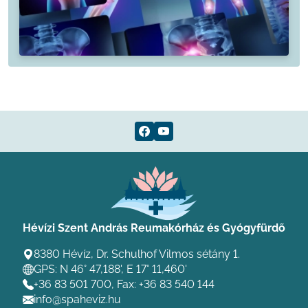
Hévízi Szent András Reumakórház és Gyógyfürdő
8380 Hévíz, Dr. Schulhof Vilmos sétány 1.
GPS: N 46° 47,188', E 17° 11,460'
+36 83 501 700
, Fax: +36 83 540 144
info@spaheviz.hu