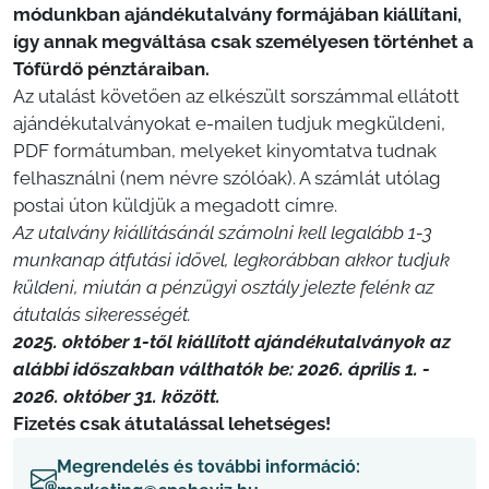
módunkban ajándékutalvány formájában kiállítani,
így annak megváltása csak személyesen történhet a
Tófürdő pénztáraiban.
Az utalást követően az elkészült sorszámmal ellátott
ajándékutalványokat e-mailen tudjuk megküldeni,
PDF formátumban, melyeket kinyomtatva tudnak
felhasználni (nem névre szólóak). A számlát utólag
postai úton küldjük a megadott címre.
Az utalvány kiállításánál számolni kell legalább 1-3
munkanap átfutási idővel, legkorábban akkor tudjuk
küldeni, miután a pénzügyi osztály jelezte felénk az
átutalás sikerességét.
2025. október 1-től kiállított ajándékutalványok az
alábbi időszakban válthatók be: 2026. április 1. -
2026. október 31. között.
Fizetés csak átutalással lehetséges!
Megrendelés és további információ: