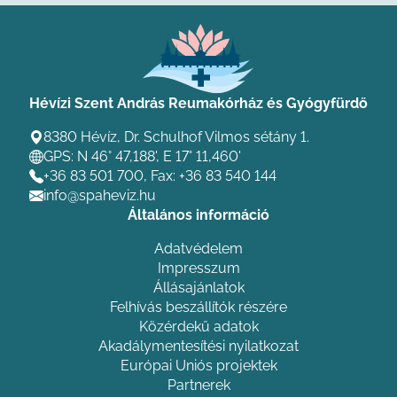
Hévízi Szent András Reumakórház és Gyógyfürdő
8380 Hévíz, Dr. Schulhof Vilmos sétány 1.
GPS: N 46° 47,188', E 17° 11,460'
+36 83 501 700
, Fax: +36 83 540 144
info@spaheviz.hu
Általános információ
Adatvédelem
Impresszum
Állásajánlatok
Felhívás beszállítók részére
Közérdekű adatok
Akadálymentesítési nyilatkozat
Európai Uniós projektek
Partnerek