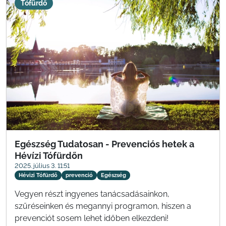
Tófürdő
Egészség Tudatosan - Prevenciós hetek a
Hévízi Tófürdőn
2025. július 3. 11:51
Hévizi Tófürdő
prevenció
Egészség
Vegyen részt ingyenes tanácsadásainkon,
szűréseinken és megannyi programon, hiszen a
prevenciót sosem lehet időben elkezdeni!