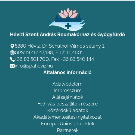
Hévízi Szent András Reumakórház és Gyógyfürdő
8380 Hévíz, Dr. Schulhof Vilmos sétány 1.
GPS: N 46° 47,188', E 17° 11,460'
+36 83 501 700
, Fax: +36 83 540 144
info@spaheviz.hu
Általános információ
Adatvédelem
Impresszum
Állásajánlatok
Felhívás beszállítók részére
Közérdekű adatok
Akadálymentesítési nyilatkozat
Európai Uniós projektek
Partnerek