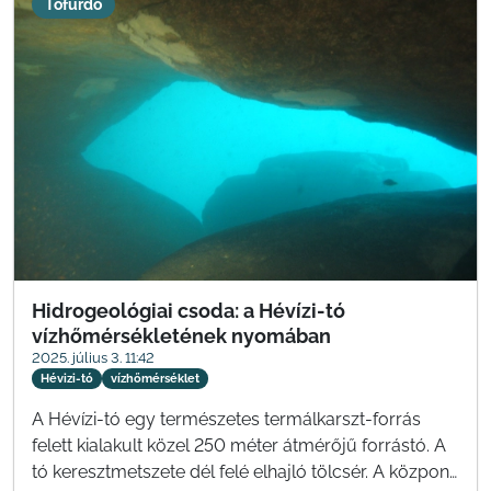
Tófürdő
Hidrogeológiai csoda: a Hévízi-tó
vízhőmérsékletének nyomában
2025. július 3. 11:42
Hévizi-tó
vízhőmérséklet
A Hévízi-tó egy természetes termálkarszt-forrás
felett kialakult közel 250 méter átmérőjű forrástó. A
tó keresztmetszete dél felé elhajló tölcsér. A központi